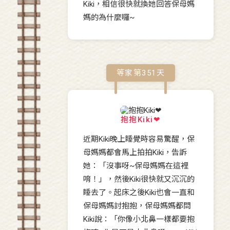
Kiki，相信很快就換她回答保母媽
媽的為什麼囉~
等家第
351
天
抱抱Kiki❤
近期Kiki晚上睡覺時容易驚醒，保
母媽媽都會馬上拍拍Kiki，告訴
她：「沒事呀~保母媽媽在這裡
唷！」，然後Kiki很快就又沉沉的
睡去了。起床之後Kiki也會一直和
保母媽媽討抱抱，保母媽媽都問
Kiki說：「你像小北鼻一樣都要抱