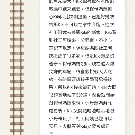
的舊家要大，Kiki很喜歡在寬敞的
客廳中跑來跑去，但保母媽媽擔
心Kiki因此跌倒撞傷，已經好幾次
告訴Kiki不可以在家中奔跑。這次
社工阿姨去參觀Kiki的新家，Kiki看
到社工阿姨來十分興奮，不小心
忘記了規定。保母媽媽跟社工阿
姨提醒了很多次，但是Kiki還是沒
遵守。保母媽媽說Kiki現在進入貓
狗嫌的年紀，很喜歡挑戰大人底
線，有時需要讓孩子學習承擔後
果，所以Kiki後來被罰站。Kiki大概
很認真地站了5分鐘，然後就開始
跟保母媽媽求情，保母媽媽解除
處罰後，Kiki又開始嘻嘻哈哈地跟
小哥哥玩了。社工阿姨已經可以
預見，大概等等Kiki又要被處罰
了…