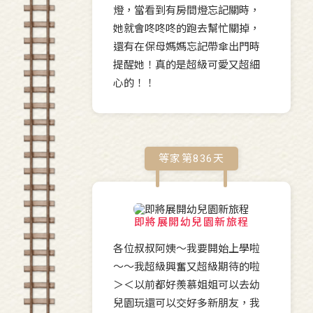
燈，當看到有房間燈忘記關時，
她就會咚咚咚的跑去幫忙關掉，
還有在保母媽媽忘記帶傘出門時
提醒她！真的是超級可愛又超細
心的！！
等家第
836
天
即將展開幼兒園新旅程
各位叔叔阿姨～我要開始上學啦
～～我超級興奮又超級期待的啦
＞＜以前都好羨慕姐姐可以去幼
兒園玩還可以交好多新朋友，我