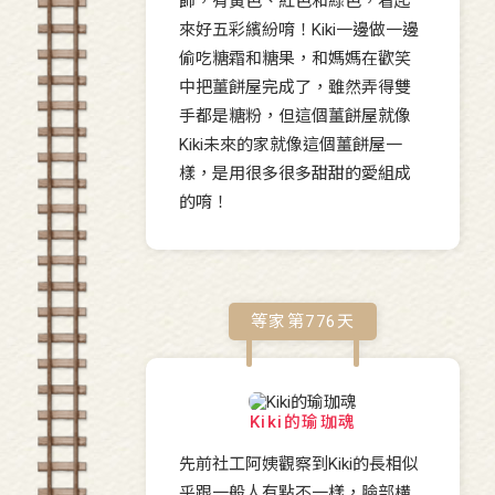
飾，有黃色、紅色和綠色，看起
來好五彩繽紛唷！Kiki一邊做一邊
偷吃糖霜和糖果，和媽媽在歡笑
中把薑餅屋完成了，雖然弄得雙
手都是糖粉，但這個薑餅屋就像
Kiki未來的家就像這個薑餅屋一
樣，是用很多很多甜甜的愛組成
的唷！
等家第
776
天
Kiki的瑜珈魂
先前社工阿姨觀察到Kiki的長相似
乎跟一般人有點不一樣，臉部構