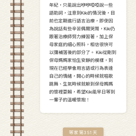
年紀，只能說出咿咿啞啞說一些
語助詞，注意到Kiki的情況後，目
前也定期進行語言治療，即使因
為說話有些辛苦偶爾哭鬧，Kiki仍
跟著治療師努力練習著，加上保
母家庭的細心照料，相信很快可
以彌補落後的部分了。 Kiki從剛到
保母媽媽家怕生安靜的模樣，到
現在已經學會用言語或行為表達
自己的情緒，開心的時候就唱歌
跳舞、生氣時候就躲到保母媽媽
的懷裡耍賴，希望Kiki能早日等到
一輩子的溫暖懷抱！
等家第
351
天