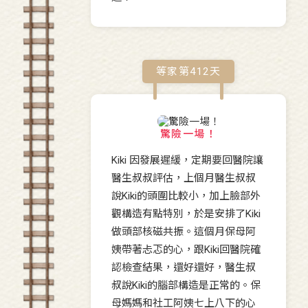
等家第
412
天
驚險一場！
Kiki 因發展遲緩，定期要回醫院讓
醫生叔叔評估，上個月醫生叔叔
說Kiki的頭圍比較小，加上臉部外
觀構造有點特別，於是安排了Kiki
做頭部核磁共振。這個月保母阿
姨帶著忐忑的心，跟Kiki回醫院確
認檢查結果，還好還好，醫生叔
叔說Kiki的腦部構造是正常的。保
母媽媽和社工阿姨七上八下的心