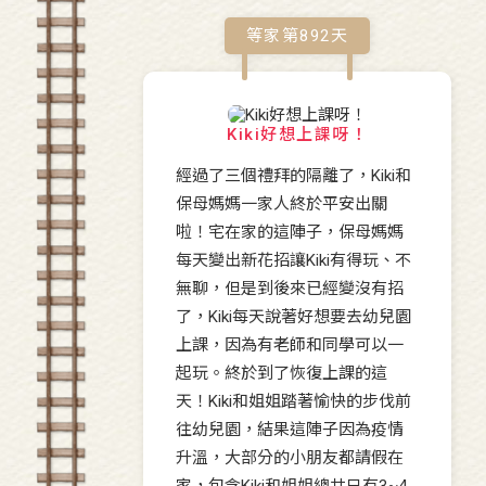
等家第
892
天
Kiki好想上課呀！
經過了三個禮拜的隔離了，Kiki和
保母媽媽一家人終於平安出關
啦！宅在家的這陣子，保母媽媽
每天變出新花招讓Kiki有得玩、不
無聊，但是到後來已經變沒有招
了，Kiki每天說著好想要去幼兒園
上課，因為有老師和同學可以一
起玩。終於到了恢復上課的這
天！Kiki和姐姐踏著愉快的步伐前
往幼兒園，結果這陣子因為疫情
升溫，大部分的小朋友都請假在
家，包含Kiki和姐姐總共只有3~4