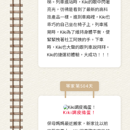
梯。列車進站時，Kiki的眼中閃著
亮光，彷彿是看到了最新的高科
技產品一樣。進到車廂裡，Kiki也
乖巧的自己坐在椅子上，列車搖
晃時，Kiki為了維持身體平衡，便
緊緊拽著社工阿姨的手。下車
時，Kiki也大聲的跟列車說拜拜。
Kiki的捷運初體驗，大成功！！！
等家第
504
天
Kiki調皮搗蛋！
保母媽媽最近搬家，新家比以前