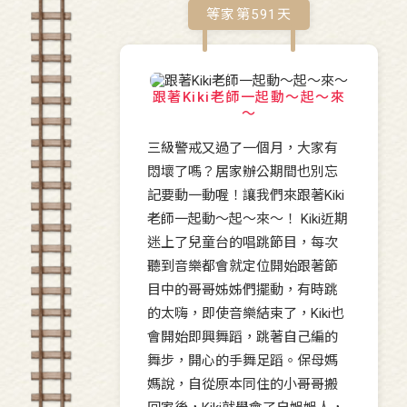
等家第
591
天
跟著Kiki老師一起動～起～來
～
三級警戒又過了一個月，大家有
悶壞了嗎？居家辦公期間也別忘
記要動一動喔！讓我們來跟著Kiki
老師一起動～起～來～！ Kiki近期
迷上了兒童台的唱跳節目，每次
聽到音樂都會就定位開始跟著節
目中的哥哥姊姊們擺動，有時跳
的太嗨，即使音樂結束了，Kiki也
會開始即興舞蹈，跳著自己編的
舞步，開心的手舞足蹈。保母媽
媽說，自從原本同住的小哥哥搬