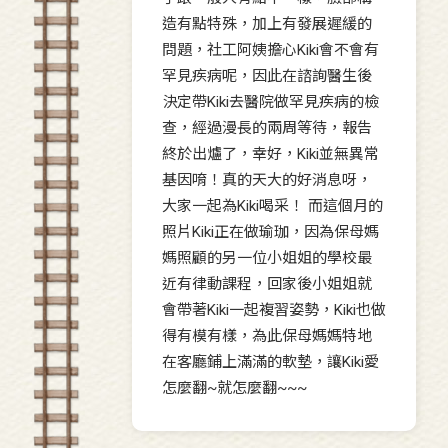
造有點特殊，加上有發展遲緩的
問題，社工阿姨擔心Kiki會不會有
罕見疾病呢，因此在諮詢醫生後
決定帶Kiki去醫院做罕見疾病的檢
查，經過漫長的兩周等待，報告
終於出爐了，幸好，Kiki並無異常
基因唷！真的天大的好消息呀，
大家一起為Kiki喝采！ 而這個月的
照片Kiki正在做瑜珈，因為保母媽
媽照顧的另一位小姐姐的學校最
近有律動課程，回家後小姐姐就
會帶著Kiki一起複習姿勢，Kiki也做
得有模有樣，為此保母媽媽特地
在客廳鋪上滿滿的軟墊，讓Kiki愛
怎麼翻~就怎麼翻~~~