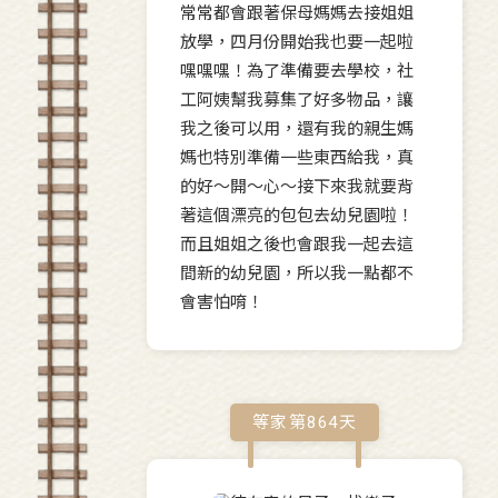
常常都會跟著保母媽媽去接姐姐
放學，四月份開始我也要一起啦
嘿嘿嘿！為了準備要去學校，社
工阿姨幫我募集了好多物品，讓
我之後可以用，還有我的親生媽
媽也特別準備一些東西給我，真
的好～開～心～接下來我就要背
著這個漂亮的包包去幼兒園啦！
而且姐姐之後也會跟我一起去這
間新的幼兒園，所以我一點都不
會害怕唷！
等家第
864
天