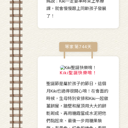
媽說：Kiki一定要準時來上早療
課，就會慢慢跟上同齡孩子發展
了！
等家第
744
天
Kiki聖誕快樂唷！
聖誕節是屬於孩子的節日，這個
月Kiki也過得很開心唷！在會面的
時候，生母特別安排和Kiki一起做
薑餅屋，牆壁和屋頂用大大的餅
乾砌成、再用糖霜當成水泥把他
們黏起來、最後一步用糖果裝