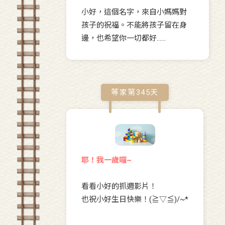
小好，這個名字，來自小媽媽對
孩子的祝福。不能將孩子留在身
邊，也希望你一切都好……
等家第
345
天
耶！我一歲囉~
看看小好的抓週影片！
也祝小好生日快樂！(≧▽≦)/~*