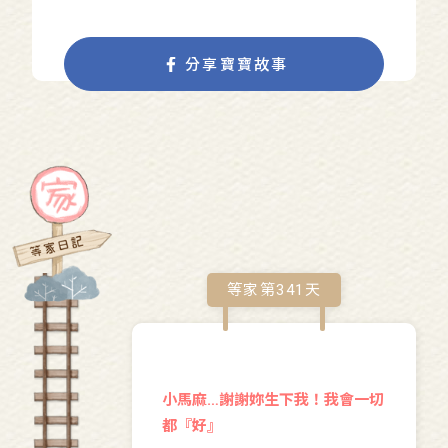
分享寶寶故事
等家第
341
天
小馬麻…謝謝妳生下我！我會一切
都『好』