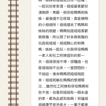
媽、姊姊和妞妞就玩在一起囉！
一起玩扮家家酒，妞妞最喜歡扮
演廚師，煮飯、倒茶給媽媽和姊
姊，最後還不忘收錢，真是精明
的小妞妞呀！妞妞還去了媽媽和
姊姊的旅館，媽媽知道妞妞喜歡
佩佩豬，所以買了好多佩佩豬的
玩具給妞妞，妞妞開心的和媽
媽、姊姊一起玩。在與保母媽媽
一家人和社工阿姨道別的那一
天，妞妞很捨不得、很難過，但
是妞妞說不出來，一直悶悶的、
不說話，後來媽媽把妞妞抱起
來，妞妞就躺在媽媽的懷裡啜
泣……雖然社工阿姨和保母媽媽有
些不捨，但看到妞妞有一個永遠
的家，都為此感到高興！祝福妞
妞健康平安地長大、一輩子都幸