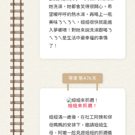
她洗澡，她都會笑得很開心。希
望暖呼呼的熱水澡，再喝上一瓶
美味ㄋㄟㄋㄟ，妞妞很快就能進
入夢鄉噢！對她來說洗澡跟喝ㄋ
ㄟㄋㄟ是生活中最幸福的事情
了！
等家第
476
天
妞妞來抓週！
妞妞滿一歲後，在社工阿姨和保
母媽媽的安排下，邀請妞妞生
母、阿嬤一起見證妞妞的抓週儀