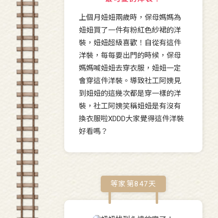
上個月妞妞兩歲時，保母媽媽為
妞妞買了一件有粉紅色紗裙的洋
裝，妞妞超級喜歡！自從有這件
洋裝，每每要出門的時候，保母
媽媽喊妞妞去穿衣服，妞妞一定
會穿這件洋裝。導致社工阿姨見
到妞妞的這幾次都是穿一樣的洋
裝，社工阿姨笑稱妞妞是有沒有
換衣服啦XDDD大家覺得這件洋裝
好看嗎？
等家第
847
天