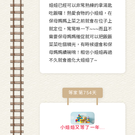
妞妞已經可以非常熟練的拿湯匙
吃飯囉！熱愛食物的小妞妞，在
保母媽媽上菜之前就會在位子上
就定位，常常咻一下~~~而且不
需要保母媽媽催促就可以把飯飯
菜菜吃個精光，有時候還會和保
母媽媽續碗唷！相信小妞妞再過
不久就會進化大妞妞了~
等家第
754
天
小妞妞又等了一年...