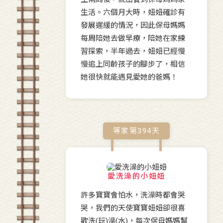
生活。六個月大時，妞妞確診有
發展遲緩的情況，因此保母媽媽
每周陪她去做早療，陪她在家練
習探索，半年過去，妞妞已經慢
慢追上同齡孩子的腳步了，相信
她很快就能遇見愛她的爸媽！
等家第
394
天
愛洗澡的小妞妞
許多寶寶會怕水，洗澡時都會哭
哭，我們的天使寶寶妞妞卻很喜
歡洗(玩)澡(水)，每次保母媽媽幫