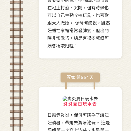
會耍耍小脾氣，不想做的事情會
在地上打滾、哭鬧，但有時候也
可以自己主動收拾玩具、也喜歡
跟大人撒嬌。 保母阿姨說，雖然
妞妞在家裡常常發脾氣，但出門
時非常乖巧，總是有很多叔叔阿
姨會稱讚她喔！
等家第
664
天
炎炎夏日玩水去
日頭赤炎炎，保母阿姨為了讓妞
妞消暑，帶她去游泳池玩。 這是
妞妞第一次穿上泳裝、也是第一