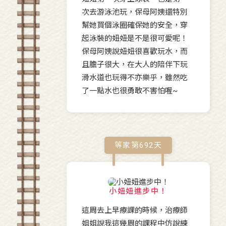
次去游泳池玩，保母阿姨還特別
幫她買個泳圈確保她的安全，穿
起泳裝的妞妞是不是很可愛呢！
保母阿姨說妞妞很喜歡玩水，而
且膽子很大，在大人的陪伴下玩
滑水道也玩得不亦樂乎，雖然吃
了一點水也很勇敢不害怕喔~
等家第
692
天
小妞妞進步中！
這周去上早療課的時候，治療師
姐姐說我這幾周的課程中仿說練