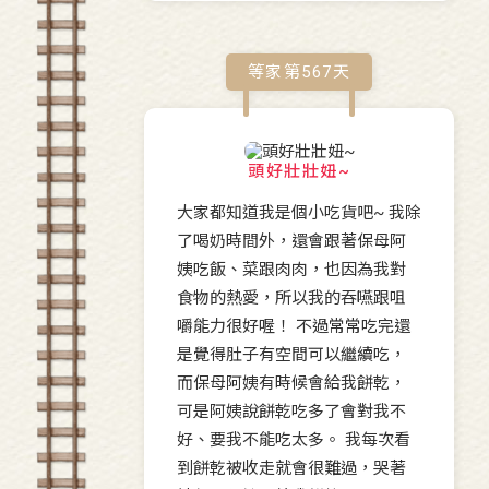
等家第
567
天
頭好壯壯妞~
大家都知道我是個小吃貨吧~ 我除
了喝奶時間外，還會跟著保母阿
姨吃飯、菜跟肉肉，也因為我對
食物的熱愛，所以我的吞嚥跟咀
嚼能力很好喔！ 不過常常吃完還
是覺得肚子有空間可以繼續吃，
而保母阿姨有時候會給我餅乾，
可是阿姨說餅乾吃多了會對我不
好、要我不能吃太多。 我每次看
到餅乾被收走就會很難過，哭著