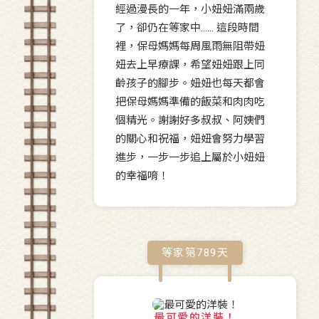
經過漫長的一年，小妞妞滿兩歲
了，卻仍在等家中...... 這段時間
裡，保母媽媽每周風雨無阻帶妞
妞去上早療課，希望妞妞跟上同
齡孩子的腳步。妞妞也每天都會
把保母媽媽準備的飯菜和肉肉吃
個精光。謝謝好多叔叔、阿姨們
的關心和祝福，妞妞會努力學習
進步，一步一步追上屬於小妞妞
的幸福唷！
等家第
789
天
最可愛的洋裝！