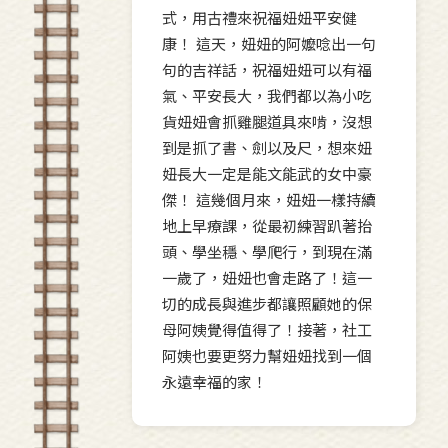
式，用古禮來祝福妞妞平安健
康！ 這天，妞妞的阿嬤唸出一句
句的吉祥話，祝福妞妞可以有福
氣、平安長大，我們都以為小吃
貨妞妞會抓雞腿道具來啃，沒想
到是抓了書、劍以及尺，想來妞
妞長大一定是能文能武的女中豪
傑！ 這幾個月來，妞妞一樣持續
地上早療課，從最初練習趴著抬
頭、學坐穩、學爬行，到現在滿
一歲了，妞妞也會走路了！這一
切的成長與進步都讓照顧她的保
母阿姨覺得值得了！接著，社工
阿姨也要更努力幫妞妞找到一個
永遠幸福的家！