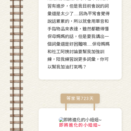
習有進步，但是我目前會說的詞
彙還是太少了……因為平常會覺得
說話累累的，所以就會用單音和
手指物品來表達，雖然都聽得懂
保母媽媽的話，但是要我講出一
個詞彙還是好困難唷……保母媽媽
和社工阿姨討論要幫我加強訓
練，陪我練習說更多詞彙，你可
以幫我加油打氣嗎？
等家第
723
天
即將進化的小妞妞~