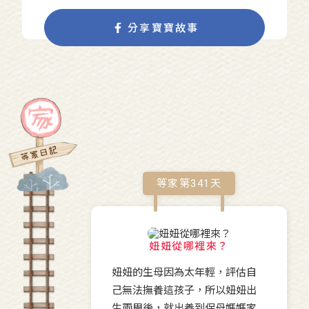
分享寶寶故事
等家第
341
天
妞妞從哪裡來？
妞妞的生母因為太年輕，評估自
己無法撫養這孩子，所以妞妞出
生兩周後，就出養到保母媽媽家