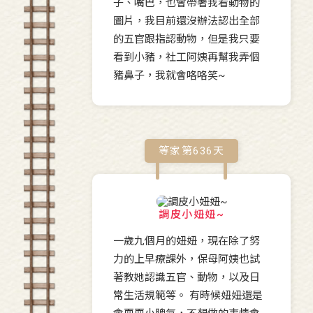
子、嘴巴，也會帶著我看動物的
圖片，我目前還沒辦法認出全部
的五官跟指認動物，但是我只要
看到小豬，社工阿姨再幫我弄個
豬鼻子，我就會咯咯笑~
等家第
636
天
調皮小妞妞~
一歲九個月的妞妞，現在除了努
力的上早療課外，保母阿姨也試
著教她認識五官、動物，以及日
常生活規範等。 有時候妞妞還是