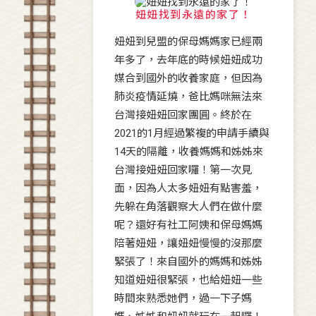
妞妞找到永遠的家了！
妞妞到兒盟的保母媽媽家已經兩
年多了，去年底的時候妞妞成功
媒合到國外的收養家庭，但因為
肺炎疫情延燒，爸比媽咪無法來
台灣接妞妞回家團圓。終於在
2021的1月經過繁複的申請手續與
14天的隔離，收養媽媽和姊姊來
台灣接妞妞回家囉！第一次見
面，因為人太多妞妞有點害羞，
先躲在角落觀察大人們在做什麼
呢？還好有社工阿姨和保母媽媽
陪著妞妞，讓妞妞慢慢的沒那麼
緊張了！來自國外的媽媽和姊姊
知道妞妞很緊張，也給妞妞一些
時間來熟悉她們，過一下子媽