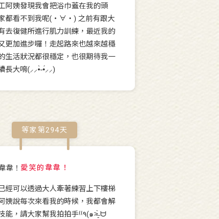
工阿姨發現我會把浴巾蓋在我的頭
家都看不到我呢(・∀・) 之前有跟大
有去復健所進行肌力訓練，最近我的
又更加進步囉！走起路來也越來越穩
的生活狀況都很穩定，也很期待我一
大唷(⸝⸝•̀֊•́⸝⸝)
等家第
294
天
愛笑的韋韋！
已經可以透過大人牽著練習上下樓梯
阿姨說每次來看我的時候，我都會解
請大家幫我拍拍手⁽⁽٩(๑˃̶͈̀ ᗨ