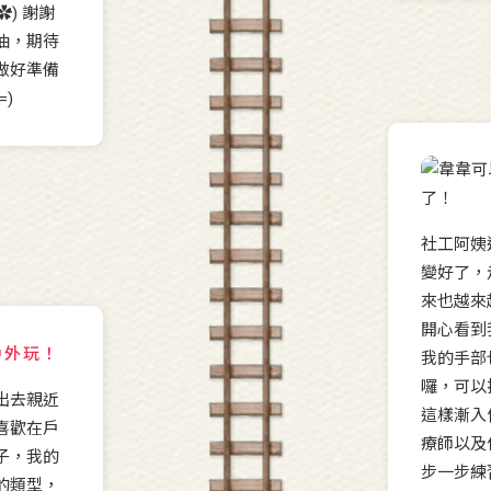
✿) 謝謝
油，期待
做好準備
)
社工阿姨
變好了，
來也越來
開心看到我
戶外玩！
我的手部
囉，可以
出去親近
這樣漸入
喜歡在戶
療師以及
子，我的
步一步練
的類型，