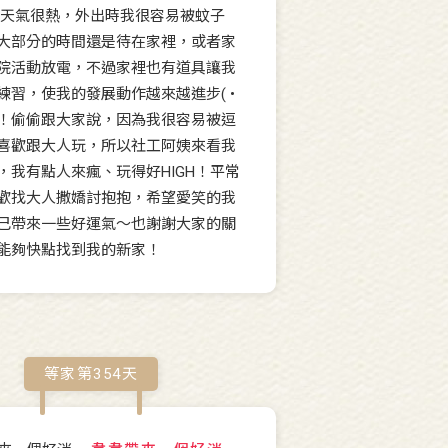
۶⁾⁾ 最近天氣很熱，外出時我很容易被蚊子
大部分的時間還是待在家裡，或者家
院活動放電，不過家裡也有道具讓我
練習，使我的發展動作越來越進步( •
) 對了！偷偷跟大家說，因為我很容易被逗
喜歡跟大人玩，所以社工阿姨來看我
，我有點人來瘋、玩得好HIGH！平常
歡找大人撒嬌討抱抱，希望愛笑的我
己帶來一些好運氣～也謝謝大家的關
能夠快點找到我的新家！
等家第
354
天