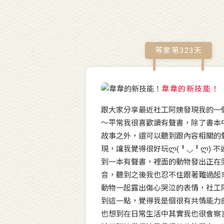
等家第
323
天
韋韋的新技能！
跟大家分享最近社工阿姨發現我的一
～平常我很喜歡讀有聲書，除了書本
故事之外，還可以聽到跟內容相關的
現，讓我覺得很好玩ლ(╹◡╹ლ) 不
到一本有聲書，裡面的動物發出正在
音，聽到之後我也忍不住跟著難過起
動物一起露出傷心哭泣的表情，社工
到這一點，覺得我是個很有共情能力
也想到在日常生活中其實我也很會察