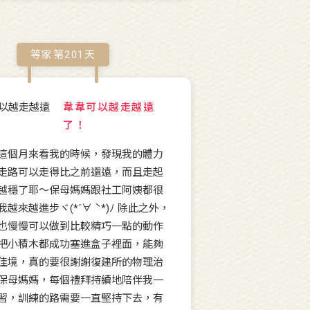
等家第
201
天
韋韋可以越走越遠
了！
這個月來看我的時候，發現我的體力
走路可以走得比之前還遠，而且走起
越穩了耶～保母媽媽跟社工阿姨都很
越來越進步ヾ(*´∀ ˋ*)ﾉ 除此之外，
也慢慢可以做到比較精巧一點的動作
把小積木都成功塞進盒子裡面，能夠
佳境，真的要很謝謝復建所的物理治
保母媽媽，每個禮拜持續地陪伴我一
習，訓練的路需要一直堅持下去，有