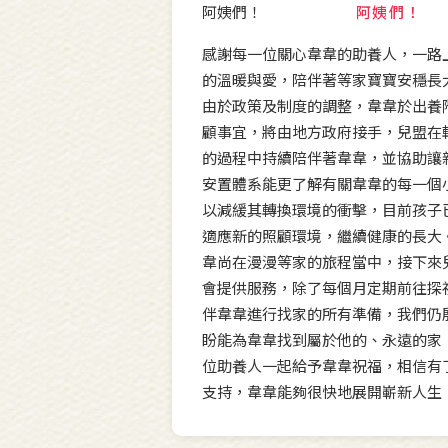
阿姨們！
感謝每一位關心韋韋的助養人，一路
的溫暖與愛，陪伴著等家寶寶安穩長
由於政策及制度的調整，韋韋於出養
顧事宜，將由地方政府接手，兒盟在
的過程中持續陪伴著韋韋，並協助讓
安置體系能更了解有關韋韋的每一個
以減緩其轉換環境的衝擊，目前孩子
適應新的照顧環境，繼續健康的長大
韋尚在漫漫等家的旅程當中，接下來
會提供服務，除了每個月定期前往探
伴韋韋進行找家的所有準備，我們仍
盼能為韋韋找到屬於他的、永遠的家
位助養人一起給予韋韋祝福，相信有
支持，韋韋能夠很快地展開嶄新人生