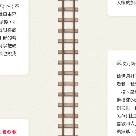
～`) 不
我自由奔
了頭髮，把
我很喜歡
手部的精
可以把硬
姨也說我
這個月社
看我，我
一摸、敲
進撲滿的
例如把一
´ω`=
喜歡和人
點無聊，
助養叔叔