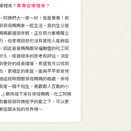
韋韋從哪裡來？
、阿姨們大～家～好！我是韋韋！前
到保母媽媽家一起生活，我的生父爸
媽媽都還很年輕，正在努力累積獨立
力，但家裡目前也沒有其他人能夠協
，因此爸爸媽媽跟兒福聯盟的社工阿
好久，經過很多的思考和評估，決定
到更好的成長環境，希望我可以找到
合、更穩定的家庭，能夠平平安安地
過這段時間跟保母媽媽的相處，保母
我是一個不怕生、喜歡跟人互動的小
ω・,,) 期待接下來在保母媽媽、社工阿姨
助養叔叔阿姨給予的愛之下，可以更
索這個未知的世界唷～