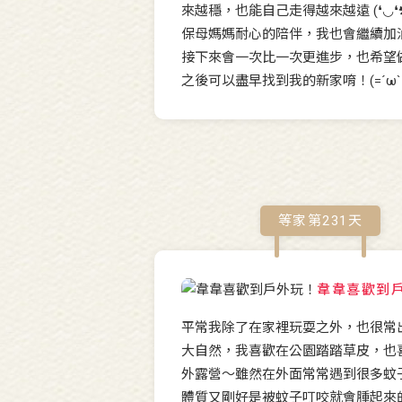
來越穩，也能自己走得越來越遠 (❛◡❛
保母媽媽耐心的陪伴，我也會繼續加
接下來會一次比一次更進步，也希望
之後可以盡早找到我的新家唷！(=´ω`=
等家第
231
天
韋韋喜歡到
平常我除了在家裡玩耍之外，也很常
大自然，我喜歡在公園踏踏草皮，也
外露營～雖然在外面常常遇到很多蚊
體質又剛好是被蚊子叮咬就會腫起來