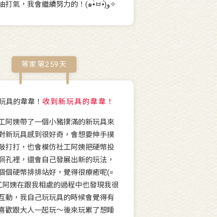
大家的加油打氣，我會繼續努力的！(๑•̀ㅂ•́)و✧
等家第
259
天
收到新玩具的韋韋！
工阿姨帶了一個小豬撲滿的新玩具來
對新玩具感到很好奇，會想要伸手摸
敲打打，也會模仿社工阿姨把硬幣投
洞孔裡，還會自己發展出新的玩法，
個個硬幣排排站好，覺得很療癒呢(=
) 社工阿姨在跟我相處的過程中也發現我很
互動，我自己玩玩具的時候會覺得有
喜歡跟大人一起玩～後來玩累了想睡