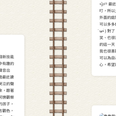
˂̶͈́)
叮，所以
外面的庭
可以多多
̀ω•́ 
笑、也很
的這一天
我也很喜
個新技能
可以為自
中有趣的
心，希望
聲音出
過最近讀
哭泣的聲
來，跟著
阿姨觀察
的孩子，
言觀色，