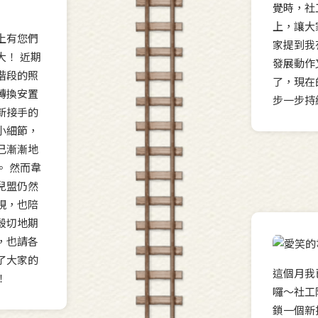
覺時，社
上，讓大
上有您們
家提到我
大！ 近期
發展動作
階段的照
了，現在
轉換安置
步一步持續長
新接手的
小細節，
已漸漸地
。 然而韋
兒盟仍然
視，也陪
殷切地期
，也請各
了大家的
這個月我
！
囉～社工
鎖一個新技能，