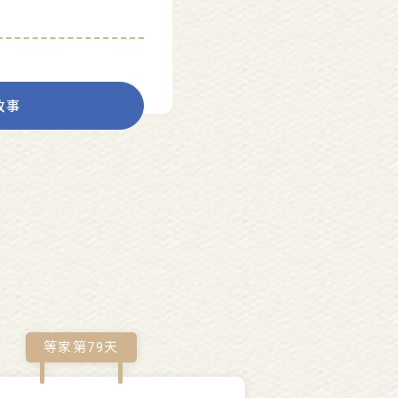
故事
等家第
79
天