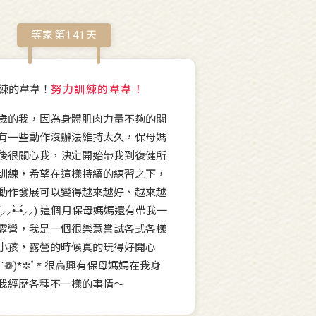
等家第
141
天
努力訓練的韋韋！
歲的我，因為身體肌肉力量不夠的關
有一些動作沒辦法維持太久，保母媽
後很關心我，決定開始帶我到復健所
訓練，希望在這樣持續的練習之下，
動作發展可以變得越來越好、越來越
⸝⸝•̀֊•́⸝⸝) 這個月保母媽媽還有帶我一
露營，我是一個很樂意嘗試各式各樣
小孩，露營的時候真的玩得好開心
ω`❁)*✲ﾟ* 很高興有保母媽媽在我身
我經歷各種不一樣的事情～