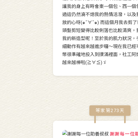
讓我的身上有時會東一個包、西一個包(´
過這仍然澆不熄我的熱情活潑，以及
放的心呀(๑¯∀¯๑) 而這個月我去剪
頭髮剪短變得比較俐落也比較清爽，
我的新造型呢！至於我的肌力狀況，
細動作有越來越進步囉～現在我已經
幣很準確地投入到撲滿裡面，社工阿
越來越棒啦(≧∀≦)ゞ
等家第
273
天
謝謝每一位