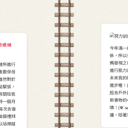
持續練
今年滿一
係，所以
媽發現之
健所進行
進行肌力
會跟保母
未來我的
雖然對於
進步喔！(
點緊張，
起去戶外
時間陪我
新事物的
持一個月
噢！(❁´
：每次去復
邊，陪著
每個禮拜
以站得越