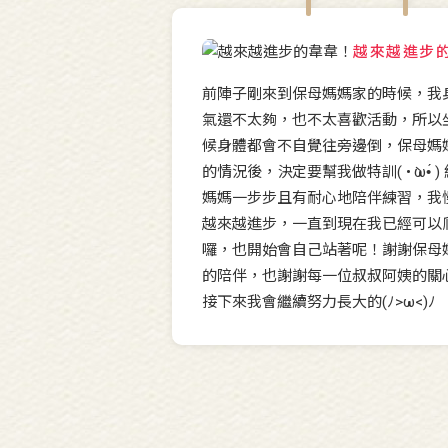
越來越進步
前陣子剛來到保母媽媽家的時候，我
氣還不太夠，也不太喜歡活動，所以
候身體都會不自覺往旁邊倒，保母媽
的情況後，決定要幫我做特訓( • ̀ω•́ 
媽媽一步步且有耐心地陪伴練習，我
越來越進步，一直到現在我已經可以
囉，也開始會自己站著呢！謝謝保母
的陪伴，也謝謝每一位叔叔阿姨的關
接下來我會繼續努力長大的(ﾉ>ω<)ﾉ