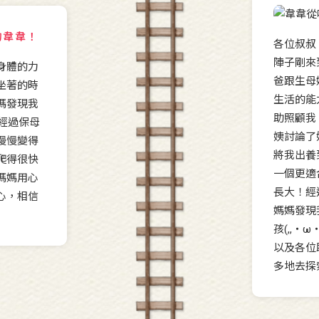
的韋韋！
各位叔叔
陣子剛來
身體的力
爸跟生母
坐著的時
生活的能
媽發現我
助照顧我
) 經過保母
姨討論了
慢慢變得
將我出養
爬得很快
一個更適
媽媽用心
長大！經
心，相信
媽媽發現
孩(,,・
以及各位
多地去探