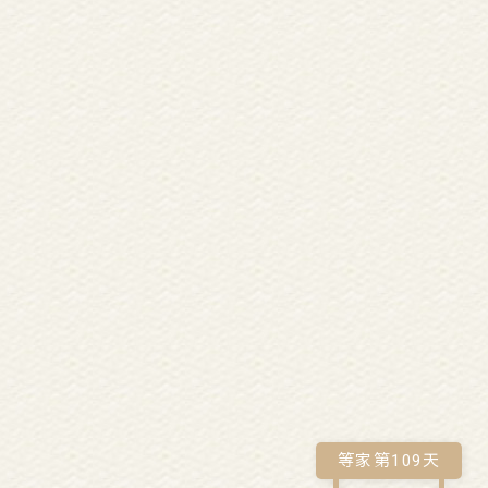
等家第
109
天