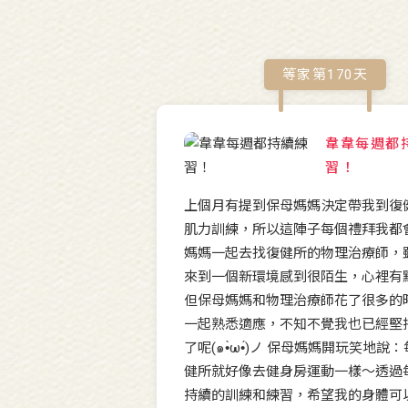
等家第
170
天
韋韋每週都
習！
上個月有提到保母媽媽決定帶我到復
肌力訓練，所以這陣子每個禮拜我都
媽媽一起去找復健所的物理治療師，
來到一個新環境感到很陌生，心裡有
但保母媽媽和物理治療師花了很多的
一起熟悉適應，不知不覺我也已經堅
了呢(๑•̀ω•́)ノ 保母媽媽開玩笑地說
健所就好像去健身房運動一樣～透過
持續的訓練和練習，希望我的身體可