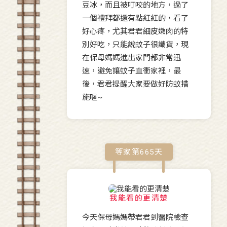
豆冰，而且被叮咬的地方，過了
一個禮拜都還有點紅紅的，看了
好心疼，尤其君君細皮嫩肉的特
別好吃，只能說蚊子很識貨，現
在保母媽媽進出家門都非常迅
速，避免讓蚊子直衝家裡，最
後，君君提醒大家要做好防蚊措
施喔~
等家第
665
天
我能看的更清楚
今天保母媽媽帶君君到醫院檢查