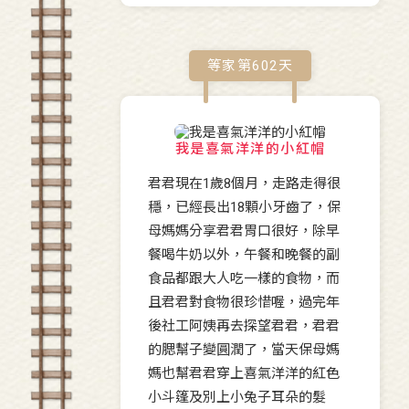
等家第
602
天
我是喜氣洋洋的小紅帽
君君現在1歲8個月，走路走得很
穩，已經長出18顆小牙齒了，保
母媽媽分享君君胃口很好，除早
餐喝牛奶以外，午餐和晚餐的副
食品都跟大人吃一樣的食物，而
且君君對食物很珍惜喔，過完年
後社工阿姨再去探望君君，君君
的腮幫子變圓潤了，當天保母媽
媽也幫君君穿上喜氣洋洋的紅色
小斗篷及別上小兔子耳朵的髮