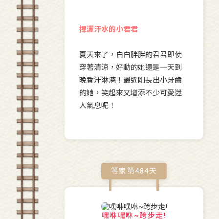
揮灑汗水的小君君
夏天來了，白白胖胖的君君即使
穿著清涼，好動的她還是一天到
晚香汗淋漓！最近剛長出小牙齒
的她，笑起來又增添不少可愛迷
人氣息呢！
等家第
484
天
嘿咻嘿咻~跨步走!