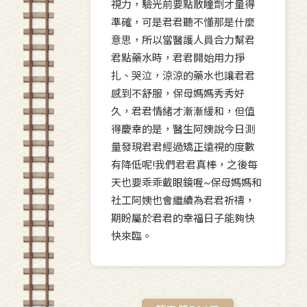
視力，驗光前要點散瞳劑才量得
準確，可是君君聽不懂那是什麼
意思，所以當醫護人員合力幫君
君點藥水時，君君開始用力掙
扎、哭泣，涼涼的藥水也讓君君
感到不舒服，保母媽媽秀秀好
久，君君情緒才漸漸緩和，但值
得慶幸的是，醫生阿姨說今日測
量發現君君經過矯正遠視的度數
有降低呢!我們君君真棒，之後每
天也要乖乖戴眼鏡喔~保母媽媽和
社工阿姨也會繼續為君君祈禱，
期盼屬於君君的幸福日子能夠快
快來臨。