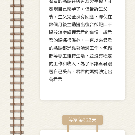
君君的媽媽在與男友分手後，才
發現自己懷孕了，但告訴生父
後，生父完全沒有回應，即使在
數個月後主動提出復合卻絕口不
提該怎麼處理君君的事情，讓君
君的媽媽很傷心，一直以來君君
的媽媽都是靠著清潔工作、包檳
榔等零工維持生活，並沒有穩定
的工作和收入，為了不讓君君跟
著自己受苦，君君的媽媽決定出
養君君......
等家第
322
天