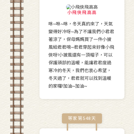
小飛俠飛高高
咻~咻~咻，冬天真的來了，天氣
變得好冷呀~為了不讓我們小君君
著涼了，保母媽媽買了一件小披
風給君君唷~君君穿起來好像小飛
俠呀!小披風還有一頂帽子，可以
保護頭部的溫暖，能讓君君度過
寒冷的冬天，我們也衷心希望，
冬天過了，君君就可以找到溫暖
的家囉!加油~加油~
等家第
548
天