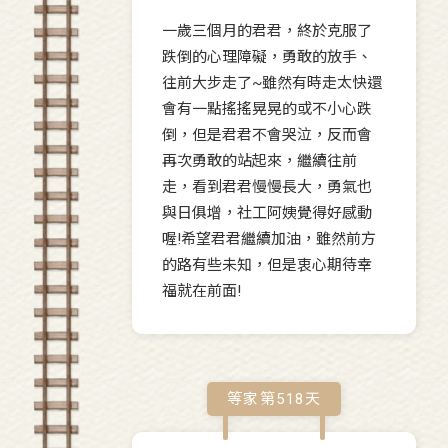
一歲三個月的君君，終於克服了
跌倒的心理障礙，勇敢的放手、
往前大步走了~雖然有時走太快還
會有一點搖搖晃晃的或不小心跌
倒，但是君君不會哭泣，反而會
再次勇敢的站起來，繼續往前
走，看到君君慢慢長大，勇氣也
與日俱增，社工阿姨覺得好感動
喔!希望君君繼續加油，雖然前方
的路有些未知，但是衷心期待幸
福就在前面!
等家第
518
天