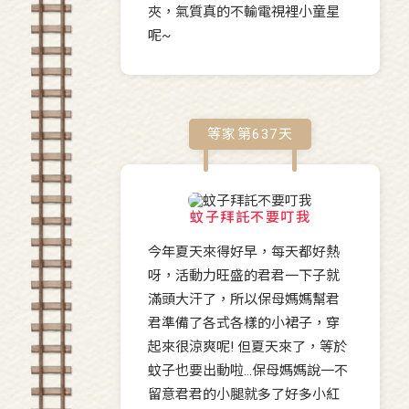
夾，氣質真的不輸電視裡小童星
呢~
等家第
637
天
蚊子拜託不要叮我
今年夏天來得好早，每天都好熱
呀，活動力旺盛的君君一下子就
滿頭大汗了，所以保母媽媽幫君
君準備了各式各樣的小裙子，穿
起來很涼爽呢! 但夏天來了，等於
蚊子也要出動啦…保母媽媽說一不
留意君君的小腿就多了好多小紅