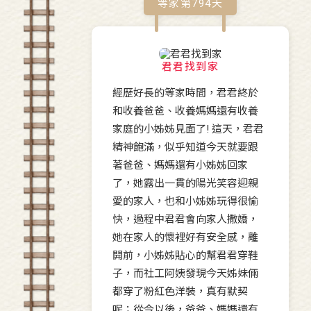
等家第
794
天
君君找到家
經歷好長的等家時間，君君終於
和收養爸爸、收養媽媽還有收養
家庭的小姊姊見面了! 這天，君君
精神飽滿，似乎知道今天就要跟
著爸爸、媽媽還有小姊姊回家
了，她露出一貫的陽光笑容迎親
愛的家人，也和小姊姊玩得很愉
快，過程中君君會向家人撒嬌，
她在家人的懷裡好有安全感，離
開前，小姊姊貼心的幫君君穿鞋
子，而社工阿姨發現今天姊妹倆
都穿了粉紅色洋裝，真有默契
呢；從今以後，爸爸、媽媽還有