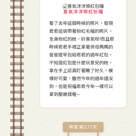
喜氣洋洋領紅包囉
看了去年這個時候的照片，發現
君君這張帶著粉紅毛帽的照片，
全身粉紅的她，好喜氣呀!而且那
時候君君手裡正拿著保母媽媽的
爸爸提早包給君君的過年紅包，
不知道紅包是什麼玩意兒的她，
拿在手上認真盯著瞧了好久，模
樣好可愛，雖然今年的過年還沒
到，但是祝福君君今年一樣可以
拿到壓歲錢喔~
等家第
577
天