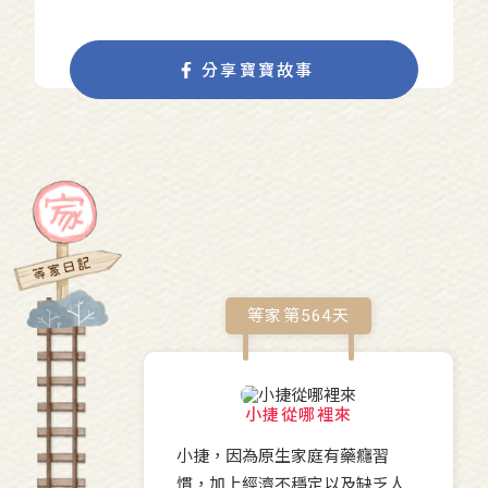
分享寶寶故事
等家第
564
天
小捷從哪裡來
小捷，因為原生家庭有藥癮習
慣，加上經濟不穩定以及缺乏人