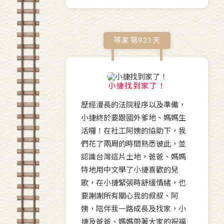
等家第
931
天
小捷找到家了！
歷經漫長的法院程序以及準備，
小捷終於要跟國外爹地、媽媽生
活囉！在社工阿姨的協助下，我
們花了兩周的時間熟悉彼此，並
認識台灣這片土地，爸爸、媽媽
特地用中文學了小捷喜歡的兒
歌，在小捷緊張時舒緩情緒，也
要謝謝所有關心我的叔叔、阿
姨，陪伴我一路成長及找家，小
捷及爸爸、媽媽帶著大家的祝福