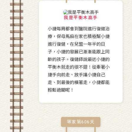
我是平衡木高手
小捷每周都會到醫院進行復健治
療，保母馬麻在家也積極幫小捷
進行復健，在兒盟一年半的日
子，小捷的發展已漸漸能跟上同
齡的孩子。復健師說最近小捷的
平衡木就走的很不錯！從牽著小
捷手向前走、放手讓小捷自己
走、到最後的橫著走，小捷都能
輕鬆過關呢！
等家第
606
天