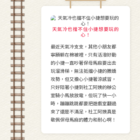
天氣冷也擋不住小捷想要玩的
心！
最近天氣冷支支，其他小朋友都
寧願躲在棉被裡，只有活潑好動
的小捷一直吵著保母馬麻要出去
玩溜滑梯，無法抵擋小捷的撒嬌
攻勢，但又擔心小捷著涼感冒，
只好陪著小捷到社工阿姨的辦公
室騎小馬放放電，但玩了快一小
時，蹦蹦跳跳都要把遊戲室翻過
來了還是不滿足，社工阿姨真是
敬佩保母馬麻的體力和耐心啊！