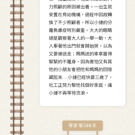
力照顧的原因被出養。一出生就
安置在育幼機構，過程中因故轉
換了不少照顧者，所以小捷的分
離焦慮症特別嚴重。大大的眼睛
總是觀察著大人的一舉一動，大
人牽著他出門就會開始哭，以為
又要被送走；媽媽送的車車握得
緊緊的不離身，因為害怕又有其
他的小朋友會把他和媽媽的回憶
藏起來……小捷已經快要三歲了，
社工正努力幫他找個好家庭，讓
小捷不再等待流浪。
等家第
588
天