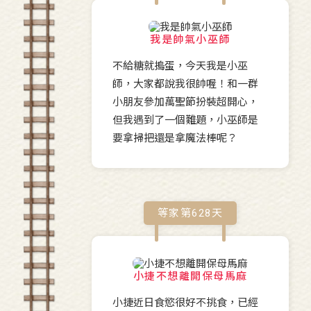
我是帥氣小巫師
不給糖就搗蛋，今天我是小巫
師，大家都說我很帥喔！和一群
小朋友參加萬聖節扮裝超開心，
但我遇到了一個難題，小巫師是
要拿掃把還是拿魔法棒呢？
等家第
628
天
小捷不想離開保母馬麻
小捷近日食慾很好不挑食，已經