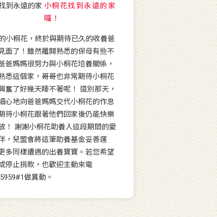
小桐花找到永遠的家
囉！
大的小桐花，終於與期待已久的收養爸
見面了！雖然離開熟悉的保母有些不
爸爸媽媽很努力與小桐花培養關係，
熟悉這個家，哥哥也非常期待小桐花
興奮了好幾天睡不著呢！ 道別那天，
細心地向爸爸媽媽交代小桐花的作息
期待小桐花跟著他們回家後仍能快樂
放！ 謝謝小桐花助養人這段期間的愛
伴，兒盟會將這筆助養基金妥善運
更多同樣遭遇的出養寶寶。若您希望
或停止捐款，也歡迎主動來電
50-5959#1做異動。