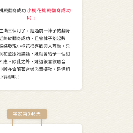
小桐花挑戰翻身成功
啦！
生滿三個月了，經過前一陣子的翻身
近終於翻身成功，且會脖子抬起數
媽媽發現小桐花很喜歡與人互動，只
桐花並跟她講話，她就會給予一個甜
回應。除此之外，她還很喜歡聽音
小腳亦會隨著音樂恣意擺動，是個相
小舞棍呢！
等家第
346
天