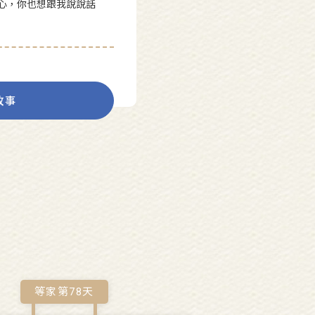
心，你也想跟我說說話
故事
等家第
78
天