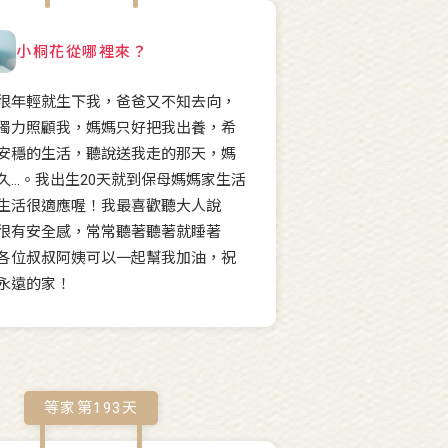
小桐花從哪裡來？
很年輕就生下我，爸爸又不知去向，
獨力照顧我，媽媽只好把我出養，希
安穩的生活，聽說送我走的那天，媽
久...。我出生20天就到保母媽媽家生活
生活很適應喔！我最喜歡聽大人說
很有安全感，常常聽著聽著就睡著
各位叔叔阿姨可以一起幫我加油，祝
永遠的家！
等家第
193
天