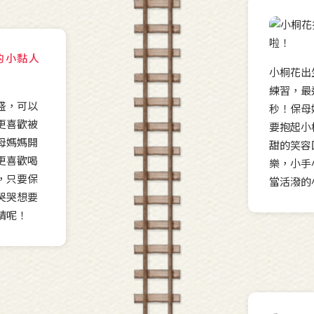
的小黏人
小桐花出
練習，最
盛，可以
秒！保母
更喜歡被
要抱起小
母媽媽開
甜的笑容
更喜歡喝
樂，小手
，只要保
當活潑的
哭哭想要
精呢！