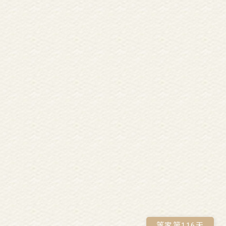
等家第
116
天