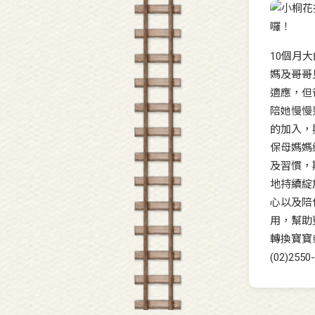
10個月
媽及哥哥
適應，但
陪她慢慢
的加入，
保母媽媽
及習慣，
地持續綻
心以及陪
用，幫助
轉換寶寶
(02)25