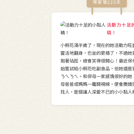
等家第
225
天
活動力十足
精！
小桐花滿半歲了，現在的她活動力旺
靈活地翻身，也坐的更穩了，不過她
抱著站起，總會笑得很開心！最近保
始嘗試給小桐花吃副食品，但她還是
ㄋㄟㄋㄟ。和保母一家感情很好的她
母爸爸或媽媽一離開視線，便會撒嬌
找人，是個讓人深愛不已的小小黏人