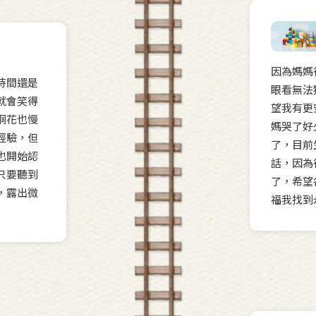
因為媽媽
時間還是
眼看無法
就會笑得
望我有更
桐花也慢
媽哭了好
經驗，但
了，目前
也開始認
話，因為
只要聽到
了，希望
，露出微
福我找到