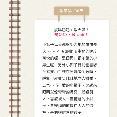
等家第
136
天
喝奶奶，敖大漢！
小獅子每天都很努力地想快快長
大，小小年紀的他喝牛奶的速度
可快的呢，是個胃口很不錯的小
男生呢！另外小獅子目前也喜歡
把兩支小手枕在臉頰旁側著睡，
睡飽了就會笑咪咪地向人撒嬌，
五官小巧可愛的小獅子，笑起來
眼睛就像彎彎的月亮一般吸引
人，喜歡被人一直抱著的小獅
子，會安穩的依偎在大人的懷
裡，是個很討喜的孩子。