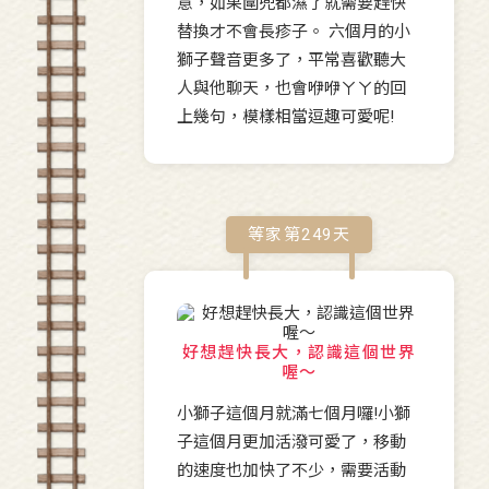
意，如果圍兜都濕了就需要趕快
替換才不會長疹子。 六個月的小
獅子聲音更多了，平常喜歡聽大
人與他聊天，也會咿咿ㄚㄚ的回
上幾句，模樣相當逗趣可愛呢!
等家第
249
天
好想趕快長大，認識這個世界
喔～
小獅子這個月就滿七個月囉!小獅
子這個月更加活潑可愛了，移動
的速度也加快了不少，需要活動