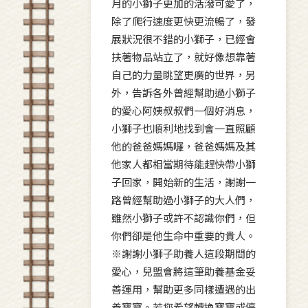
月的小獅子更加的活潑可愛了，
除了爬行速度更快更流暢了，發
展狀況很不錯的小獅子，已經會
扶著物品站立了，就好像想靠著
自己的力量眺望更廣的世界，另
外，告訴各外曾經幫助過小獅子
的愛心阿姨叔叔們一個好消息，
小獅子也順利地找到會一直照顧
他的爸爸媽媽囉，爸爸媽媽及其
他家人都相當期待能趕快帶小獅
子回家，開始新的生活，謝謝一
路曾經幫助過小獅子的大人們，
雖然小獅子或許不認識你們，但
你們卻是他生命中重要的貴人。
※謝謝小獅子助養人這段期間的
愛心，兒盟會將這筆助養基金妥
善運用，幫助更多同樣遭遇的出
養寶寶。若您希望轉換寶寶或停