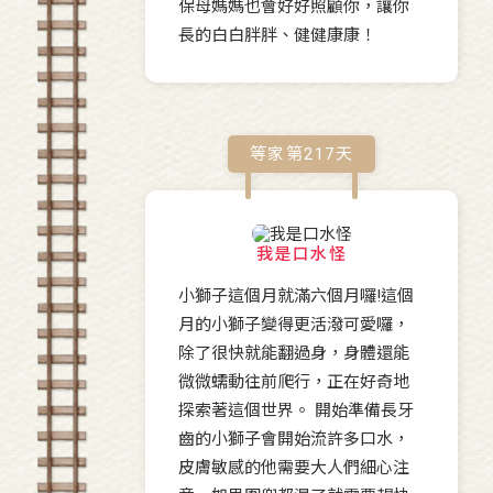
保母媽媽也會好好照顧你，讓你
長的白白胖胖、健健康康！
等家第
217
天
我是口水怪
小獅子這個月就滿六個月囉!這個
月的小獅子變得更活潑可愛囉，
除了很快就能翻過身，身體還能
微微蠕動往前爬行，正在好奇地
探索著這個世界。 開始準備長牙
齒的小獅子會開始流許多口水，
皮膚敏感的他需要大人們細心注