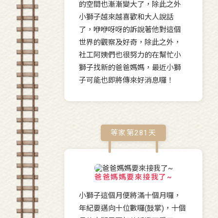
的空間也漸漸變大了，除此之外
小獅子越來越喜歡和大人說話
了，咿咿呀呀的訴說著他對這個
世界的觀察及好奇，除此之外，
社工阿姨們也很努力的在幫忙小
獅子找新的爸爸媽媽，最近小獅
子可能也即將傳來好消息囉！
等家第
281
天
爸爸媽媽要來接我了~
小獅子這個月便將滿十個月囉，
年紀要邁向十位數囉(鼓掌)，十個