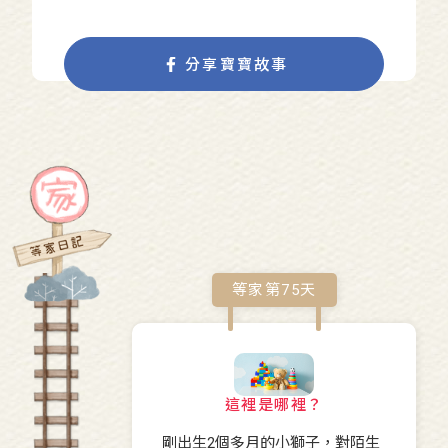
分享寶寶故事
等家第
75
天
這裡是哪裡？
剛出生2個多月的小獅子，對陌生