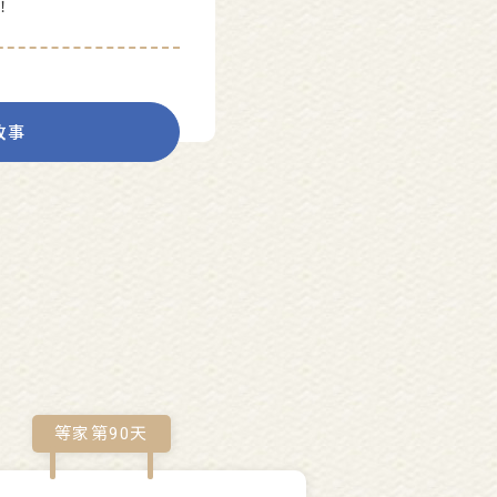
！
故事
等家第
90
天