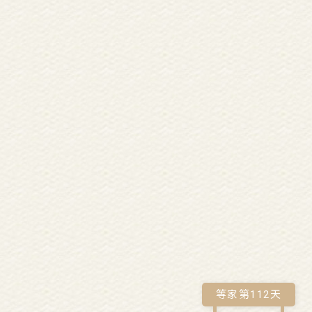
等家第
112
天