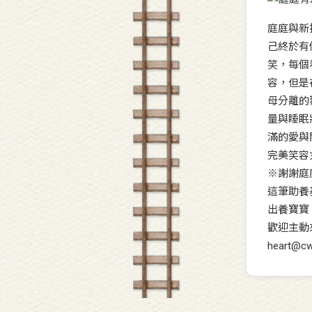
庭庭與新
己終於有
笑，每個
容，但是
母分離的
量與睡眠
滿的愛與
完美笑容
※謝謝庭
這筆助養
出養寶寶
歡迎主動來電
heart@c