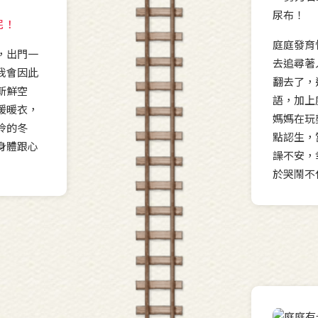
呢！
庭庭發育
，出門一
去追尋著
我會因此
翻去了，
新鮮空
語，加上
暖暖衣，
媽媽在玩
冷的冬
點認生，
身體跟心
譟不安，
於哭鬧不