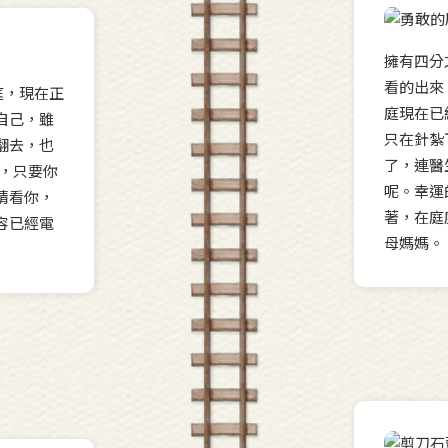
擁有四分
看的出來
庭，現在正
庭現在已
自己，雖
只在針紮
翻去，也
了，連醫
心，只要你
呢。幸運
睛看你，
著，在庭
容已經電
母媽媽。