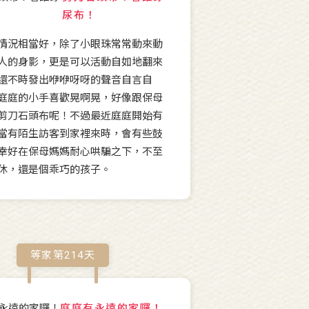
尿布！
情況相當好，除了小眼珠常常動來動
人的身影，更是可以活動自如地翻來
還不時發出咿咿呀呀的聲音自言自
庭庭的小手喜歡晃啊晃，好像跟保母
剪刀石頭布呢！不過最近庭庭開始有
當有陌生訪客到家裡來時，會有些鼓
幸好在保母媽媽耐心哄騙之下，不至
休，還是個乖巧的孩子。
等家第
214
天
庭庭有永遠的家囉！