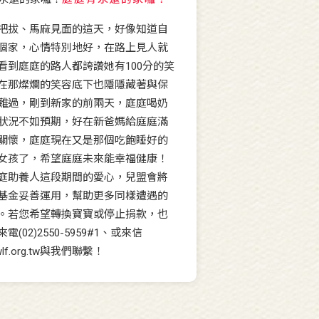
把拔、馬麻見面的這天，好像知道自
個家，心情特別地好，在路上見人就
看到庭庭的路人都誇讚她有100分的笑
在那燦爛的笑容底下也隱隱藏著與保
難過，剛到新家的前兩天，庭庭喝奶
狀況不如預期，好在新爸媽給庭庭滿
關懷，庭庭現在又是那個吃飽睡好的
女孩了，希望庭庭未來能幸福健康！
庭助養人這段期間的愛心，兒盟會將
基金妥善運用，幫助更多同樣遭遇的
。若您希望轉換寶寶或停止捐款，也
(02)2550-5959#1、或來信
wlf.org.tw與我們聯繫！