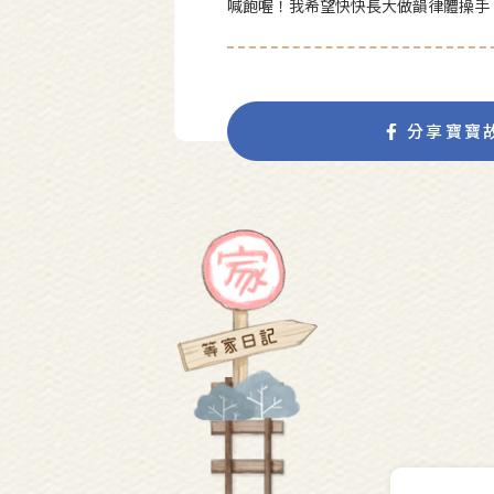
喊飽喔！我希望快快長大做韻律體操手
分享寶寶