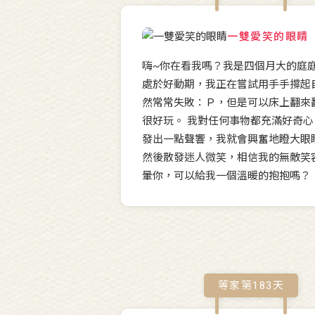
一雙愛笑的眼睛
嗨~你在看我嗎？我是四個月大的庭
處於好動期，我正在嘗試用手手撐起
然常常失敗：Ｐ，但是可以床上翻來
很好玩。 我對任何事物都充滿好奇
發出一點聲響，我就會興奮地瞪大眼
然後散發迷人微笑，相信我的無敵笑
暈你，可以給我一個溫暖的抱抱嗎？
等家第
183
天