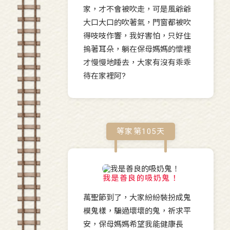
家，才不會被吹走，可是風爺爺
大口大口的吹著氣，門窗都被吹
得吱吱作響，我好害怕，只好住
摀著耳朵，躺在保母媽媽的懷裡
才慢慢地睡去，大家有沒有乖乖
待在家裡阿?
等家第
105
天
我是善良的吸奶鬼！
萬聖節到了，大家紛紛裝扮成鬼
模鬼樣，騙過壞壞的鬼，祈求平
安，保母媽媽希望我能健康長