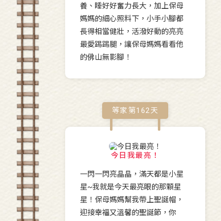
養、睡好好奮力長大，加上保母
媽媽的細心照料下，小手小腳都
長得相當健壯，活潑好動的亮亮
最愛踢踢腿，讓保母媽媽看看他
的佛山無影腳！
等家第
162
天
今日我最亮！
一閃一閃亮晶晶，滿天都是小星
星~我就是今天最亮眼的那顆星
星！保母媽媽幫我帶上聖誕帽，
迎接幸福又溫馨的聖誕節，你