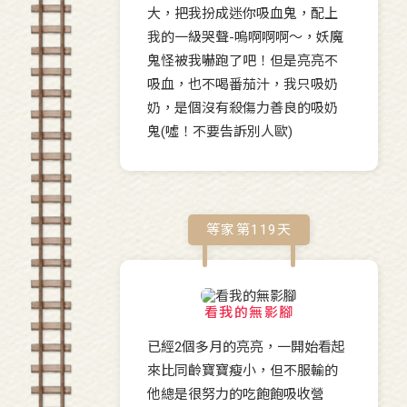
大，把我扮成迷你吸血鬼，配上
我的一級哭聲-嗚啊啊啊～，妖魔
鬼怪被我嚇跑了吧！但是亮亮不
吸血，也不喝番茄汁，我只吸奶
奶，是個沒有殺傷力善良的吸奶
鬼(噓！不要告訴別人歐)
等家第
119
天
看我的無影腳
已經2個多月的亮亮，一開始看起
來比同齡寶寶瘦小，但不服輸的
他總是很努力的吃飽飽吸收營