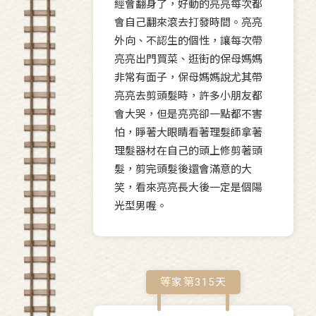
經會翻身了，好動的亮亮每次都
會自己翻來滾去打發時間。亮亮
外向、不認生的個性，讓每次帶
亮亮出門買菜、逛街的保母媽媽
非常有面子，保母媽媽說尤其帶
亮亮去剪頭髮時，許多小朋友都
會大哭，但是亮亮卻一點都不害
怕，睜著大眼睛看著理髮師拿著
理髮器材在自己的頭上修剪著頭
髮，剪完頭髮後還會滿意的大
笑，看來亮亮長大後一定是個陽
光型男喔。
等家第
315
天