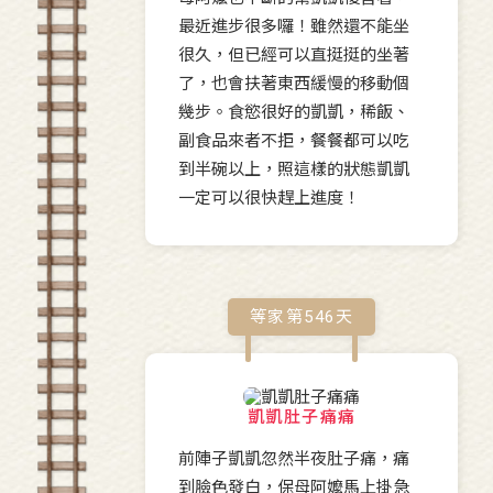
最近進步很多囉！雖然還不能坐
很久，但已經可以直挺挺的坐著
了，也會扶著東西緩慢的移動個
幾步。食慾很好的凱凱，稀飯、
副食品來者不拒，餐餐都可以吃
到半碗以上，照這樣的狀態凱凱
一定可以很快趕上進度！
等家第
546
天
凱凱肚子痛痛
前陣子凱凱忽然半夜肚子痛，痛
到臉色發白，保母阿嬤馬上掛急