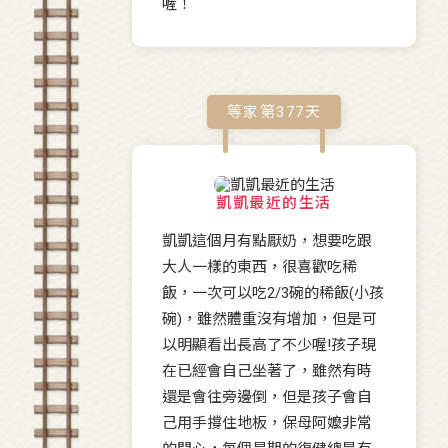
喔！
等家第
377
天
凱凱最近的生活
凱凱這個月有點厭奶，想要吃跟
大人一樣的東西，很喜歡吃稀
飯，一次可以吃2/3碗的稀飯(小孩
碗)，雖然體重沒有增加，但是可
以明顯看出長高了不少喔!孩子現
在已經會自己坐著了，雖然有時
還是會往旁邊倒，但是孩子會自
己用手撐住地板，保母阿嬤非常