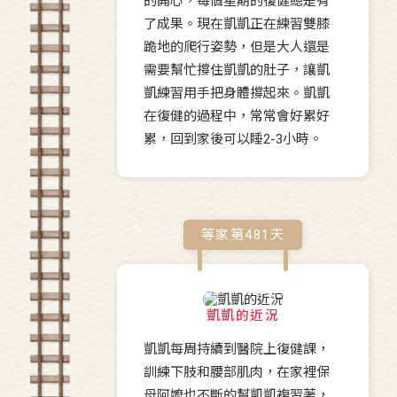
的開心，每個星期的復健總是有
了成果。現在凱凱正在練習雙膝
跪地的爬行姿勢，但是大人還是
需要幫忙撐住凱凱的肚子，讓凱
凱練習用手把身體撐起來。凱凱
在復健的過程中，常常會好累好
累，回到家後可以睡2-3小時。
等家第
481
天
凱凱的近況
凱凱每周持續到醫院上復健課，
訓練下肢和腰部肌肉，在家裡保
母阿嬤也不斷的幫凱凱複習著，