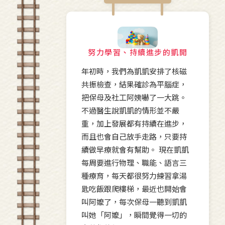
努力學習、持續進步的凱開
年初時，我們為凱凱安排了核磁
共振檢查，結果確診為平腦症，
把保母及社工阿姨嚇了一大跳。
不過醫生說凱凱的情形並不嚴
重，加上發展都有持續在進步，
而且也會自己放手走路，只要持
續做早療就會有幫助。 現在凱凱
每周要進行物理、職能、語言三
種療育，每天都很努力練習拿湯
匙吃飯跟爬樓梯，最近也開始會
叫阿嬤了，每次保母一聽到凱凱
叫她「阿嬤」，瞬間覺得一切的