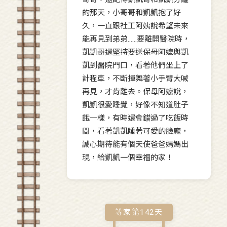
的那天，小哥哥和凱凱抱了好
久，一直跟社工阿姨說希望未來
能再見到弟弟……要離開醫院時，
凱凱哥還堅持要送保母阿嬤與凱
凱到醫院門口，看著他們坐上了
計程車，不斷揮舞著小手臂大喊
再見，才肯離去。保母阿嬤說，
凱凱很愛睡覺，好像不知道肚子
餓一樣，有時還會錯過了吃飯時
間，看著凱凱睡著可愛的臉龐，
誠心期待能有個天使爸爸媽媽出
現，給凱凱一個幸福的家！
等家第
142
天