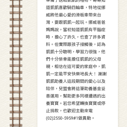
準備了送給凱凱的禮物。哥哥知
道凱凱喜歡騎四輪車，特地從挪
威將他最心愛的滑板車帶來台
灣，要跟凱凱一起玩。挪威爸爸
媽媽說，當初知道凱凱有平腦症
時，擔心了許久，也查了許多資
料。但實際跟孩子接觸後，認為
凱凱十分聰明，學習力很強，他
們十分榮幸能擔任凱凱的父母
親，相信在這可愛的家庭中，凱
凱一定能平安快樂地長大！ 謝謝
凱凱助養人這段期間的愛心以及
陪伴，兒盟會將這筆助養基金妥
善運用，幫助更多同樣遭遇的出
養寶寶。若您希望轉換寶寶或停
止捐款，也歡迎主動來電
(02)2550-5959#1做異動。