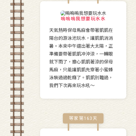
嗚嗚嗚我想要玩水水
天氣熱時保母馬麻會帶著凱凱在
陽台的游泳池玩水，讓凱凱消消
暑。本來中午還出著大太陽，正
準備要帶著凱凱冲沖涼，一轉眼
就下雨了，擔心凱凱著涼的保母
馬麻，只能讓凱凱先穿著小蜜蜂
泳裝過過乾癮了。凱凱別難過，
我們下次再來玩水吼～
等家第
163
天