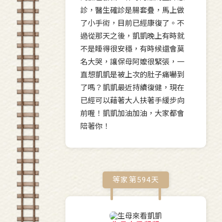
診，醫生確診是腸套疊，馬上做
了小手術，目前已經康復了。不
過從那天之後，凱凱晚上有時就
不是睡得很安穩，有時候還會莫
名大哭，讓保母阿嬤很緊張，一
直想凱凱是被上次的肚子痛嚇到
了嗎？凱凱最近持續復健，現在
已經可以藉著大人扶著手緩步向
前喔！凱凱加油加油，大家都會
陪著你！
等家第
594
天