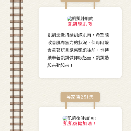
凱凱練肌肉
凱凱最近持續訓練肌肉，希望能
改善肌肉無力的狀況，保母阿嬤
會拿著玩具誘惑凱凱往前，也持
續帶著凱凱做仰臥起坐，凱凱動
起來動起來！
等家第
251
天
凱凱復健加油！