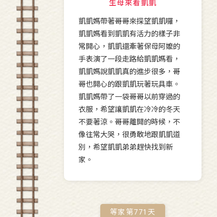
生母來看凱凱
凱凱媽帶著哥哥來探望凱凱囉，
凱凱媽看到凱凱有活力的樣子非
常開心，凱凱還牽著保母阿嬤的
手表演了一段走路給凱凱媽看，
凱凱媽說凱凱真的進步很多，哥
哥也開心的跟凱凱玩著玩具車。
凱凱媽帶了一袋哥哥以前穿過的
衣服，希望讓凱凱在冷冷的冬天
不要著涼。哥哥離開的時候，不
像往常大哭，很勇敢地跟凱凱道
別，希望凱凱弟弟趕快找到新
家。
等家第
771
天