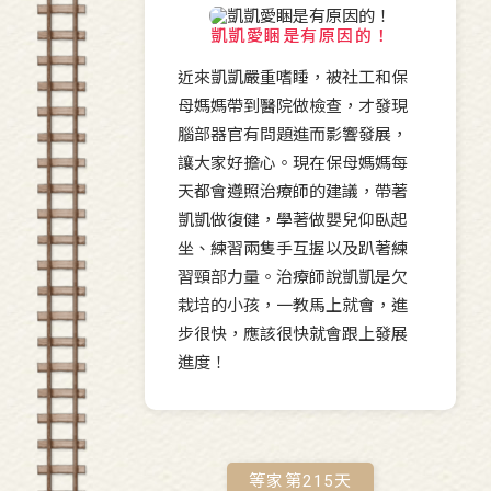
凱凱愛睏是有原因的！
近來凱凱嚴重嗜睡，被社工和保
母媽媽帶到醫院做檢查，才發現
腦部器官有問題進而影響發展，
讓大家好擔心。現在保母媽媽每
天都會遵照治療師的建議，帶著
凱凱做復健，學著做嬰兒仰臥起
坐、練習兩隻手互握以及趴著練
習頸部力量。治療師說凱凱是欠
栽培的小孩，一教馬上就會，進
步很快，應該很快就會跟上發展
進度！
等家第
215
天