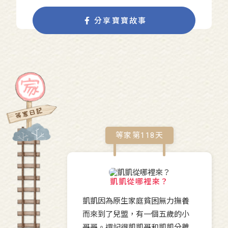
分享寶寶故事
等家第
118
天
凱凱從哪裡來？
凱凱因為原生家庭貧困無力撫養
而來到了兒盟，有一個五歲的小
哥哥。還記得凱凱哥和凱凱分離