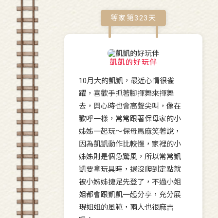
等家第
323
天
凱凱的好玩伴
10月大的凱凱，最近心情很雀
躍，喜歡手抓著腳揮舞來揮舞
去，開心時也會高聲尖叫，像在
歡呼一樣，常常跟著保母家的小
姊姊一起玩～保母馬麻笑著說，
因為凱凱動作比較慢，家裡的小
姊姊則是個急驚風，所以常常凱
凱要拿玩具時，還沒爬到定點就
被小姊姊捷足先登了，不過小姐
姐都會跟凱凱一起分享，充分展
現姐姐的風範，兩人也很麻吉