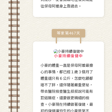
往保母阿嬤身上靠過去。
等家第
467
天
小豪持續復健中
小豪的體重一直是保母阿嬤最擔
心的事情，都已經１歲３個月了
體重還只有６公斤，怎麼吃餵都
增不了胖，還伴隨著嚴重便祕，
帶去醫院檢查醫生叔叔說可能有
巨結腸症，還要做更精細的檢
查。小豪現在持續做著復健，最
初的復健讓怕生的小豪是哭不