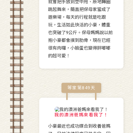
就會把手放到空中甩、原地轉圈
跳起舞來，簡直把保母家當成了
遊樂場，每天的行程就是吃跟
玩，生活如此快活的小豪，體重
也突破了9公斤。保母媽媽說以前
抱小豪都會摸到肋骨，現在已經
很有肉囉，小臉蛋也變得胖嘟嘟
的超可愛！
等家第
849
天
我的澳洲爸媽來看我了！
小豪最近也成功媒合到收養爸媽