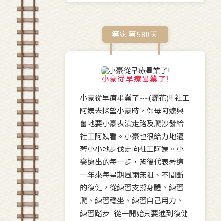
等家第
580
天
小豪從早療畢業了!
小豪從早療畢業了~~(灑花)!! 社工
阿姨去探望小豪時，保母阿嬤興
奮地要小豪表演走路及爬沙發給
社工阿姨看。小豪也很給力地邁
著小小地步伐走向社工阿姨。小
豪邁出的每一步，背後代表著這
一年來每星期風雨無阻、不間斷
的復健，從練習支撐身體、練習
爬、練習穩坐、練習自己用力、
練習踏步…從一開始只要進到復健