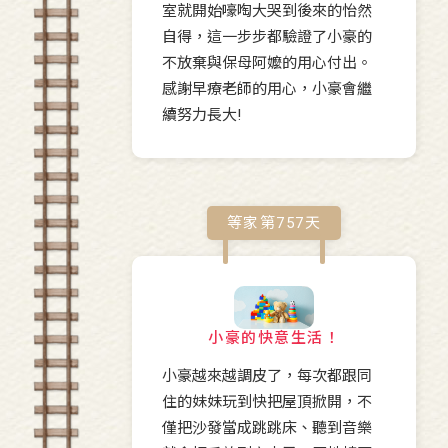
室就開始嚎啕大哭到後來的怡然
自得，這一步步都驗證了小豪的
不放棄與保母阿嬤的用心付出。
感謝早療老師的用心，小豪會繼
續努力長大!
等家第
757
天
小豪的快意生活！
小豪越來越調皮了，每次都跟同
住的妹妹玩到快把屋頂掀開，不
僅把沙發當成跳跳床、聽到音樂