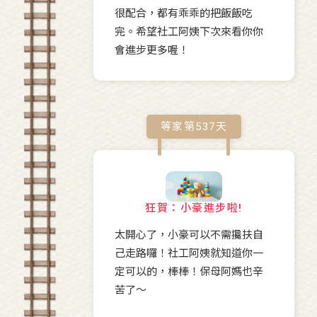
很配合，都有乖乖的把飯飯吃
完。希望社工阿姨下次來看你你
會進步更多喔！
等家第
537
天
狂賀：小豪進步啦!
太開心了，小豪可以不需攙扶自
己走路囉！社工阿姨就知道你一
定可以的，棒棒！保母阿媽也辛
苦了～