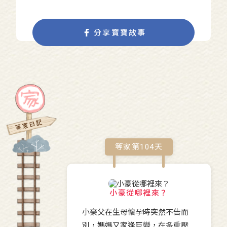
分享寶寶故事
等家第
104
天
小豪從哪裡來？
小豪父在生母懷孕時突然不告而
別，媽媽又家逢巨變，在多重壓