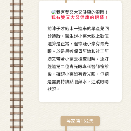
我有雙又大又健康的眼睛！
前陣子才結束一連串的早產兒回
診追蹤，醫生說小豪大致上數值
還算是正常，但懷疑小豪有青光
眼。於是最近保母阿嬤和社工阿
姨又帶著小豪去檢查眼睛，還好
經過第二位青光眼專科醫師複診
後，確認小豪沒有青光眼，但還
是需要持續點眼藥水，追蹤眼睛
狀況。
等家第
162
天