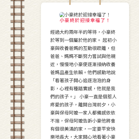
小豪終於迎接幸福了！
經過大約兩年半的等待，小豪終
於等到一個屬於他的家。 起初小
豪與收養爸媽的互動很疏離，但
爸爸、媽媽不斷努力嘗試與他親
近，慢慢地小豪便逐漸接納收養
爸媽且產生依賴。他們感動地說
「看著孩子開心追逐泡泡的身
影，心裡有種踏實感，他就是我
們的孩子。」 小豪一直是個惹人
疼愛的孩子，離開台灣前夕，小
豪與保母阿嬤一家人都備感依依
不捨，保母阿嬤告訴小豪他將會
有個很美滿的家，一定要平安快
樂地長大，大家開心地看著小豪