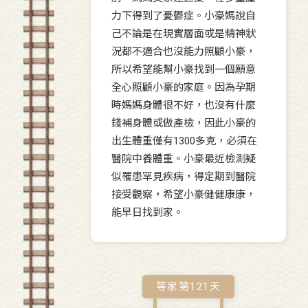
力下得到了憂鬱症。小豪媽說自
己不論是在現實層面或是精神狀
況都不適合也沒能力照顧小豪，
所以希望能幫小豪找到一個願意
全心照顧小豪的家庭。因為孕期
時媽媽身體很不好，也沒有什麼
錢補身體或做產檢，因此小豪的
出生體重僅有1300多克，必須在
醫院中養體重。小豪最近檢測疑
似罹患罕見疾病，得定期到醫院
接受觀察，希望小豪健健康康，
能早日找到家。
等家第
121
天