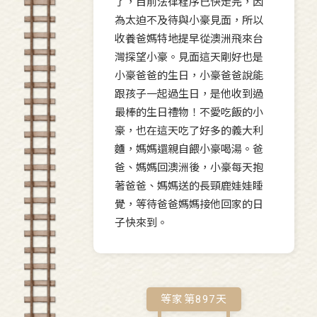
了，目前法律程序已快走完，因
為太迫不及待與小豪見面，所以
收養爸媽特地提早從澳洲飛來台
灣探望小豪。見面這天剛好也是
小豪爸爸的生日，小豪爸爸說能
跟孩子一起過生日，是他收到過
最棒的生日禮物！不愛吃飯的小
豪，也在這天吃了好多的義大利
麵，媽媽還親自餵小豪喝湯。爸
爸、媽媽回澳洲後，小豪每天抱
著爸爸、媽媽送的長頸鹿娃娃睡
覺，等待爸爸媽媽接他回家的日
子快來到。
等家第
897
天